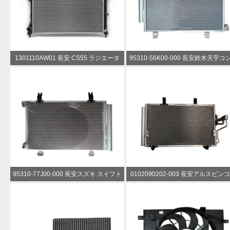
1301110AW01 長安 CS55 ラジエータ
95310-56K00-000 長安鈴木天宇コ
ー
ンサー
95310-77J00-000 長安スズキ スイフト
0102090202-003 長安アルスビン
コンデンサー
デンサー