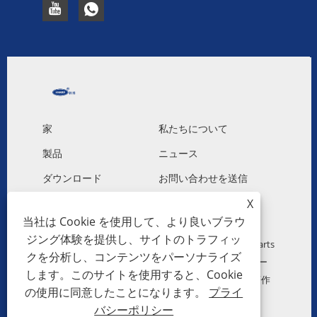
家
私たちについて
製品
ニュース
ダウンロード
お問い合わせを送信
お問い合わせ
X
当社は Cookie を使用して、より良いブラウ
ジング体験を提供し、サイトのトラフィッ
Copyright © 2023 Guangzhou Hanbo Automotive Parts
クを分析し、コンテンツをパーソナライズ
Co., Ltd. - 自動車用アルミニウムプラスチックラジエー
します。このサイトを使用すると、Cookie
ター、自動車用コンデンサー、自動車用送風機 - 全著作
の使用に同意したことになります。
プライ
権所有。
バシーポリシー